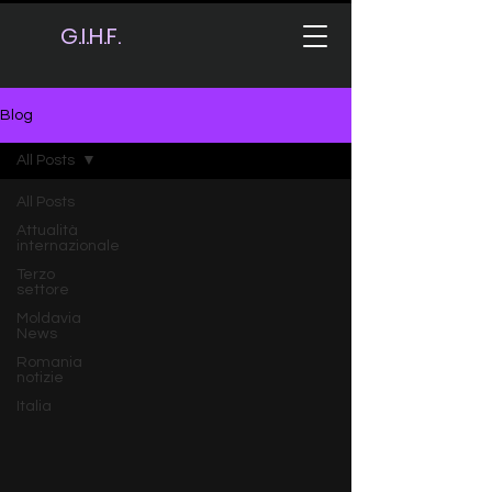
G.I.H.F.
Blog
All Posts
All Posts
Attualità
internazionale
Terzo
settore
Moldavia
News
Romania
notizie
Italia