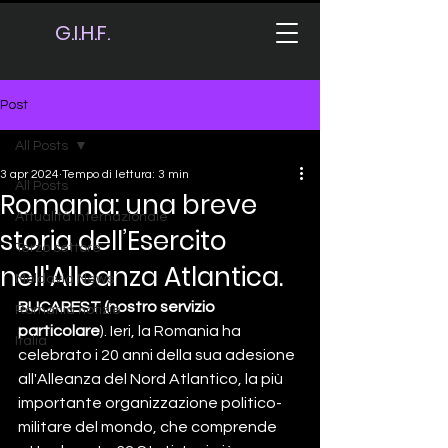
G.I.H.F.
Post
All Posts
3 apr 2024
Tempo di lettura: 3 min
All Posts
Romania: una breve
Attualità internazionale
storia dell’Esercito
Terzo settore
nell'Alleanza Atlantica.
Moldavia News
BUCAREST (nostro servizio 
Romania notizie
particolare
). Ieri, la Romania ha 
Italia
celebrato i 20 anni della sua adesione 
all'Alleanza del Nord Atlantico, la più 
importante organizzazione politico-
militare del mondo, che comprende 