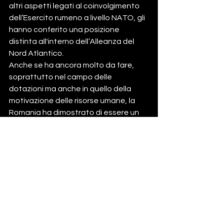
altri aspetti legati al coinvolgimento 
dell’Esercito rumeno a livello NATO, gli 
hanno conferito una posizione 
distinta all'interno dell’Alleanza del 
Nord Atlantico.
Anche se ha ancora molto da fare, 
soprattutto nel campo delle 
dotazioni ma anche in quello della 
motivazione delle risorse umane, la 
Romania ha dimostrato di essere un 
alleato credibile nella NATO e di 
essere diventata recentemente un 
beneficiario e un importante fornitore 
di sicurezza.
#geminifundation
#geminifundation.com
geminifundation
Romania notizie