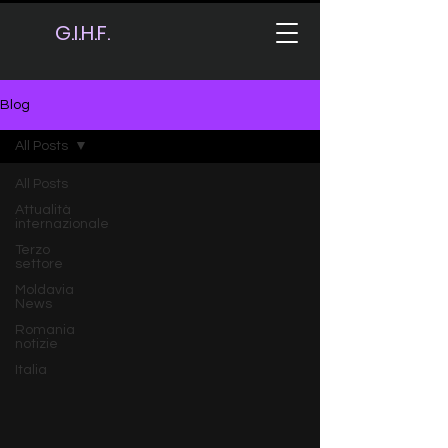
G.I.H.F.
Blog
All Posts
All Posts
Attualità
internazionale
Terzo
settore
Moldavia
News
Romania
notizie
Italia