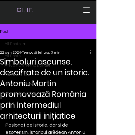
G.I.H.F.
Post
All Posts
22 gen 2024
Tempo di lettura: 3 min
All Posts
Simboluri ascunse,
Attualità internazionale
descifrate de un istoric.
Terzo settore
Antoniu Martin
Moldavia News
promovează România
Romania notizie
prin intermediul
Italia
arhitecturii inițiatice
Pasionat de istorie, dar și de 
ezoterism, istoricul arădean Antoniu 