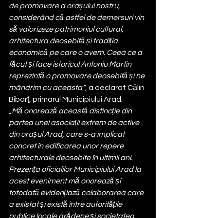
de promovare a orașului nostru, 
considerând că astfel de demersuri vin 
să valorizeze patrimoniul cultural, 
arhitectura deosebită și tradiția 
economică pe care o avem. Ceea ce a 
făcut și face istoricul Antoniu Martin 
reprezintă o promovare deosebită și ne 
mândrim cu aceasta”
, a declarat Călin 
Bibarț, primarul Municipiului Arad.
„Mă onorează această distincție din 
partea unei asociații extrem de active 
din orașul Arad, care s-a implicat 
concret în edificarea unor repere 
arhitecturale deosebite în ultimii ani. 
Prezența oficialilor Municipiului Arad la 
acest eveniment mă onorează și 
totodată evidențiază colaborarea care 
a existat și există între autoritățile 
publice locale arădene și societatea 