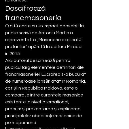
românesc.
Descifrează 
francmasoneria
O altă carte cu un impact deosebit la 
public scrisă de Antoniu Martin a 
reprezentat-o „Masoneria explicată 
profanilor” apărută la editura Mirador 
în 2015.
Aici autorul descifrează pentru 
publicul larg elementele definitorii ale 
francmasoneriei. Lucrarea s-a bucurat 
de numeroase lansări atât în România, 
cât și în Republica Moldova. este o 
comparație între curentele masonice 
existente la nivel internațional, 
precum și prezentarea și explicarea 
principalelor obediențe masonice de 
pe mapamond.