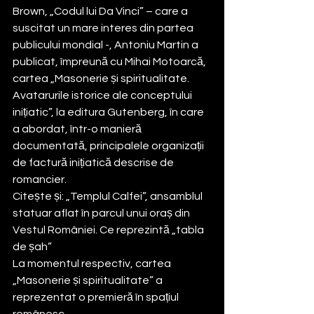
Brown, „Codul lui Da Vinci” – care a 
suscitat un mare interes din partea 
publicului mondial -, Antoniu Martin a 
publicat, împreună cu Mihai Motoarcă, 
cartea „Masonerie și spiritualitate. 
Avatarurile istorice ale conceptului 
inițiatic”, la editura Gutenberg, în care 
a abordat, într-o manieră 
documentată, principalele organizații 
de factură inițiatică descrise de 
romancier.
Citește și: „Templul Calfei”, ansamblul 
statuar aflat în parcul unui oraș din 
Vestul României. Ce reprezintă „tabla 
de șah”
La momentul respectiv, cartea 
„Masonerie și spiritualitate” a 
reprezentat o premieră în spațiul 