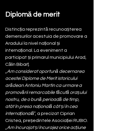
Diplomă de merit 
Distincția reprezintă recunoașterea 
demersurilor acestuia de promovare a 
Aradului la nivel național și 
internațional. La eveniment a 
participat și primarul municipiului Arad, 
Călin Bibarț.
„
Am considerat oportună decernarea 
acestei Diplome de Merit istoricului 
arădean Antoniu Martin ca urmare a 
promovării remarcabile făcută orașului 
nostru, de o bună perioadă de timp, 
atât în presa națională cât și în cea 
internațională
”, a precizat Ciprian 
Cristea, președintele Asociației RUBIO.
„
Am încurajat și încurajez orice acțiune 