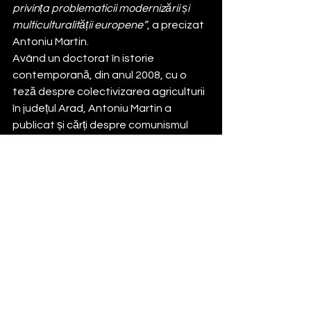
privința problematicii modernizării și 
multiculturalității europene”
, a precizat 
Antoniu Martin.
Având un doctorat în istorie 
contemporană, din anul 2008, cu o 
teză despre colectivizarea agriculturii 
în județul Arad, Antoniu Martin a 
publicat și cărți despre comunismul 
est-european și românesc.
În prezent, are ca domenii de interes 
geopolitica, relațiile internaționale, 
securitatea globală, societatea civilă 
și drepturile omului, fiind membru în mai 
multe organizații internaționale 
prestigioase.