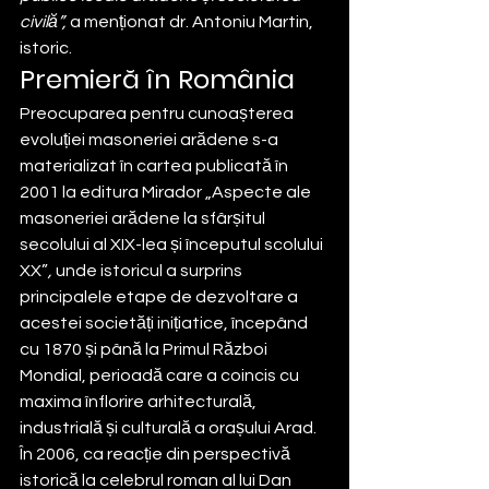
civilă”,
 a menționat dr. Antoniu Martin, 
istoric. 
Premieră în România
Preocuparea pentru cunoașterea 
evoluției masoneriei arădene s-a 
materializat în cartea publicată în 
2001 la editura Mirador „Aspecte ale 
masoneriei arădene la sfârșitul 
secolului al XIX-lea și începutul scolului 
XX”
,
 unde istoricul a surprins 
principalele etape de dezvoltare a 
acestei societăți inițiatice, începând 
cu 1870 și până la Primul Război 
Mondial, perioadă care a coincis cu 
maxima înflorire arhitecturală, 
industrială și culturală a orașului Arad.
În 2006, ca reacție din perspectivă 
istorică la celebrul roman al lui Dan 