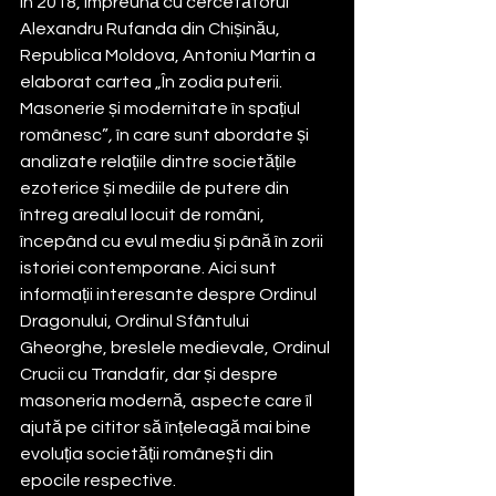
În 2018, împreună cu cercetătorul 
Alexandru Rufanda din Chișinău, 
Republica Moldova, Antoniu Martin a 
elaborat cartea „În zodia puterii. 
Masonerie și modernitate în spațiul 
românesc”
, 
în care sunt abordate și 
analizate relațiile dintre societățile 
ezoterice și mediile de putere din 
întreg arealul locuit de români, 
începând cu evul mediu și până în zorii 
istoriei contemporane. Aici sunt 
informații interesante despre Ordinul 
Dragonului, Ordinul Sfântului 
Gheorghe, breslele medievale, Ordinul 
Crucii cu Trandafir, dar și despre 
masoneria modernă, aspecte care îl 
ajută pe cititor să înțeleagă mai bine 
evoluția societății românești din 
epocile respective.