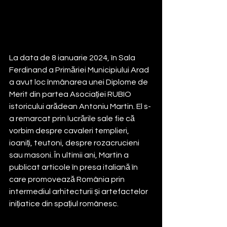
La data de 8 ianuarie 2024, în Sala 
Ferdinand a Primăriei Municipiului Arad 
a avut loc înmânarea unei Diplome de 
Merit din partea Asociației RUBIO 
istoricului arădean Antoniu Martin. El s-
a remarcat prin lucrările sale fie că 
vorbim despre cavaleri templieri, 
ioaniți, teutoni, despre rozacrucieni 
sau masoni. În ultimii ani, Martin a 
publicat articole în presa italiană în 
care promovează România prin 
intermediul arhitecturii și artefactelor 
inițiatice din spațiul românesc. 