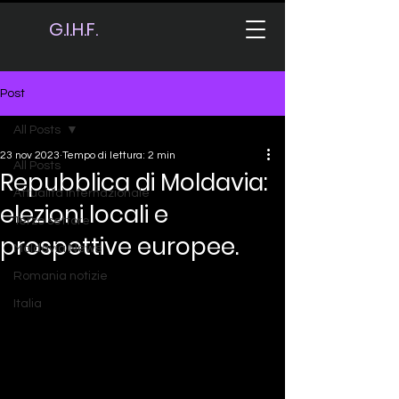
G.I.H.F.
Post
All Posts
23 nov 2023
Tempo di lettura: 2 min
All Posts
Repubblica di Moldavia:
Attualità internazionale
elezioni locali e
Terzo settore
prospettive europee.
Moldavia News
Romania notizie
Italia