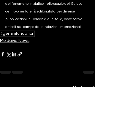
del fenomeno iniziatico nello spazio dell'Europa 
centro-orientale. È editorialista per diverse 
pubblicazioni in Romania e in Italia, dove scrive 
articoli nel campo delle relazioni internazionali.
#geminifundation
Moldavia News
Mostra tutti
Post recenti